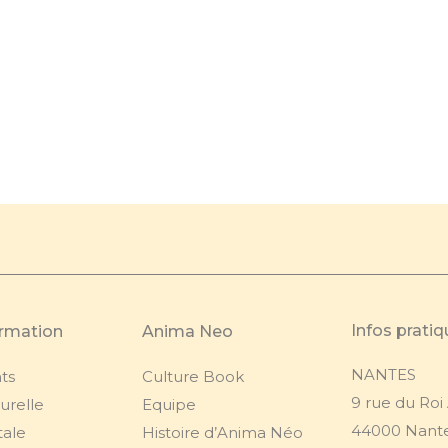
Infos prati
ormation
Anima Neo
NANTES
ts
Culture Book
9 rue du Roi
urelle
Equipe
44000 Nant
tale
Histoire d’Anima Néo