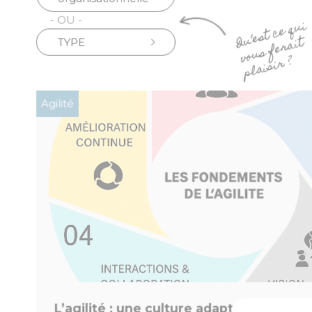
- OU -
TYPE
Agilité
L’agilité : une culture adaptative au-de