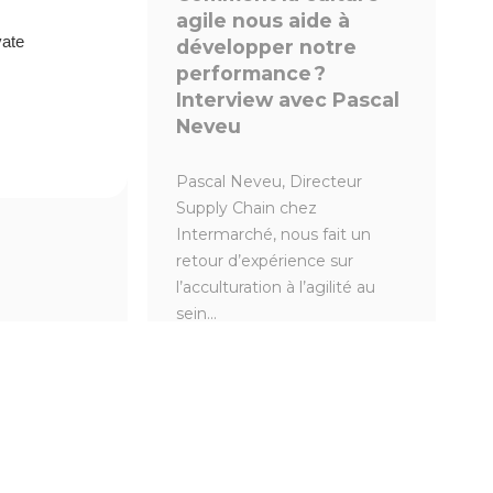
agile nous aide à
vate
développer notre
 d’une
performance ?
Interview avec Pascal
Neveu
 Tech/Produit
over dans
Pascal Neveu, Directeur
Supply Chain chez
Intermarché, nous fait un
retour d’expérience sur
l’acculturation à l’agilité au
sein...