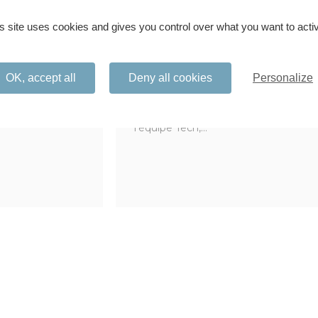
Agilité
s site uses cookies and gives you control over what you want to acti
Transformation agile : récit
 légitimes de
Scrum Master
es...
OK, accept all
Deny all cookies
Personalize
Au sein de cette entreprise, l'équipe
faisait face à des difficultés : un turn
l’équipe Tech,...