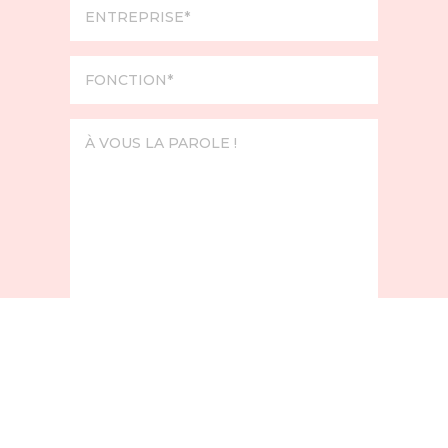
En cochant cette case et en
soumettant ce formulaire, j’accepte
que mes données personnelles soient
utilisées pour me recontacter dans le