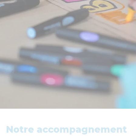
D'expérience, nous avons constaté des effets positifs
sur plusieurs aspects :
Quantitativement
• Hausse des ventes pour la sortie de nouveaux
produits ou la restructuration des offres
• Diminution des coûts dans la gestion de projets
• Développement du portefeuille client
• Augmentation des performances opérationnelles
Qualitativement
• Amélioration du bien-être des collaborateurs
• Amélioration de la perception client
Notre accompagnement