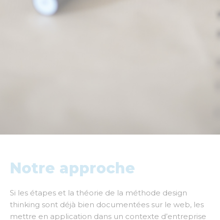
en phase de maturité ou en fin de vie
Impliquer les collaborateurs
dans la conception
de solutions innovantes
Comprendre pourquoi et pour qui les
collaborateurs produisent de la valeur en allant à
la
rencontre des utilisateurs
et de leurs besoins
Et plus globalement, sortir une solution innovante
bien pensée, qui répond à une problématique
d’un marché et à des
usages réels
d’utilisateurs
Notre approche
Si les étapes et la théorie de la méthode design
thinking sont déjà bien documentées sur le web, les
mettre en application dans un contexte d’entreprise