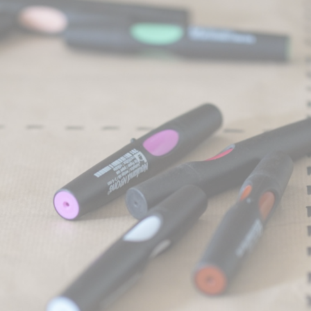
entreprise ?
Le design thinking est trop souvent utilisé comme un
gadget ou comme un prétexte de team-building.
Pourtant, bien employé avec une mise en œuvre
scrupuleuse, il permet d’adresser n'importe quel type
de challenge en entreprise. Oui, même celui que
vous avez en tête pendant que vous lisez ces lignes.
À condition d'avoir accès aux utilisateurs.
Nous intervenons pour sensibiliser les équipes à la
démarche et les accompagner dans la mise en
œuvre de celle-ci dans le but de :
Innover
sur un nouveau marché pour mieux
s’implanter
Repenser des produits ou des services qui arrivent