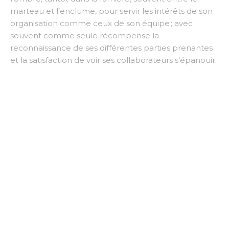
marteau et l’enclume, pour servir les intérêts de son
organisation comme ceux de son équipe ; avec
souvent comme seule récompense la
reconnaissance de ses différentes parties prenantes
et la satisfaction de voir ses collaborateurs s’épanouir.
Oser, pour se dépasser
Gérer des Hommes est sans nul doute l'
une des
tâches les plus complexes
qui soient, car elle
implique de
comprendre, motiver et fédérer
des
individus aux personnalités et aspirations diverses.
C’est être un funambule qui doit trouver l'équilibre
entre les exigences de l'entreprise, les besoins des
collaborateurs et ses propres aspirations. Devenir
manager, ce n’est ni une promotion, ni un statut
social, c’est une
vocation
.