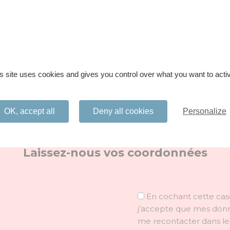
accédez à votre analyse détaillée ainsi que n
s site uses cookies and gives you control over what you want to acti
OK, accept all
Deny all cookies
Personalize
Laissez-nous vos coordonnées
En cochant cette cas
j’accepte que mes donné
me recontacter dans l