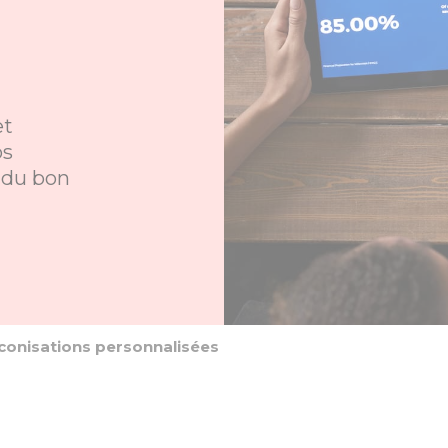
s
et
os
 du bon
conisations personnalisées