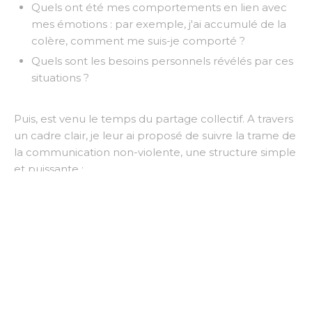
Quels ont été mes comportements en lien avec
mes émotions : par exemple, j'ai accumulé de la
colère, comment me suis-je comporté ?
Quels sont les besoins personnels révélés par ces
situations ?
Puis, est venu le temps du partage collectif. A travers
un cadre clair, je leur ai proposé de suivre la trame de
la communication non-violente, une structure simple
et puissante :
Observation
: j’expose factuellement la situation
vécue
Sentiment
: j’exprime les émotions que j’ai
ressenti
Besoin
: je partage le besoin que cela révèle chez
moi
Demande
: je formule une demande afin de