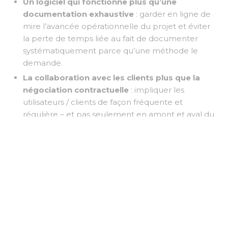
Un logiciel qui fonctionne plus qu’une
documentation exhaustive
: garder en ligne de
mire l’avancée opérationnelle du projet et éviter
la perte de temps liée au fait de documenter
systématiquement parce qu’une méthode le
demande.
La collaboration avec les clients plus que la
négociation contractuelle
: impliquer les
utilisateurs / clients de façon fréquente et
régulière – et pas seulement en amont et aval du
projet - afin de coller au plus prêt à leurs besoins
et leurs évolutions.
L’adaptation au changement plus que le suivi
d’un plan
: procéder par courtes itérations
permet de s’adapter aux changements de
contexte ou de situations et de redéfinir
régulièrement les priorités pour apporter un
maximum de valeur à ce qui est produit.